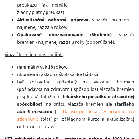
preukazu (ak nemáte
žiadny platný preukaz),
Aktualizačná odborná príprava
viazača bremien -
najmenej raz za 5 rokov,
Opakované oboznamovanie (školenie)
viazača
bremien - najmenej raz za 3 roky (odporúčané).
Viazač bremien musí spĺňať:
minimálny vek 18 rokov,
ukončená základná školská dochádzka,
byť zdravotne spôsobilý na viazanie bremien
(požiadavka na zdravotnú spôsobilosť viazača bremien
je splnená doložením
lekárskeho posudku o zdravotnej
spôsobilosti
na prácu viazača bremien
nie staršieho
ako 6 mesiacov
) -
Tlačivo pre lekársky posudok na
stiahnutie
(platí pri základnom kurze a aktualizačnej
odbornej príprave).
VTZ zdvíhacie skupiny B - motorový pohon do 1000 kg a