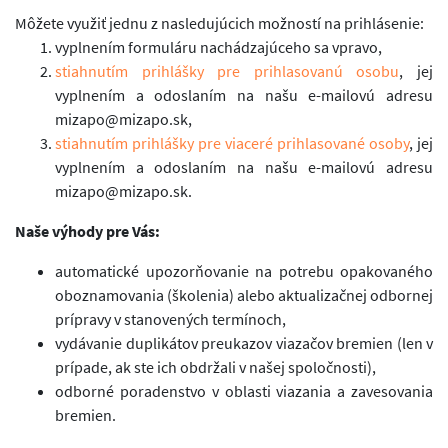
Môžete využiť jednu z nasledujúcich možností na prihlásenie:
vyplnením formuláru nachádzajúceho sa vpravo,
stiahnutím prihlášky pre prihlasovanú osobu
, jej
vyplnením a odoslaním na našu e-mailovú adresu
mizapo@mizapo.sk,
stiahnutím prihlášky pre viaceré prihlasované osoby
, jej
vyplnením a odoslaním na našu e-mailovú adresu
mizapo@mizapo.sk.
Naše výhody pre Vás:
automatické upozorňovanie na potrebu opakovaného
oboznamovania (školenia) alebo aktualizačnej odbornej
prípravy v stanovených termínoch,
vydávanie duplikátov preukazov viazačov bremien (len v
prípade, ak ste ich obdržali v našej spoločnosti),
odborné poradenstvo v oblasti viazania a zavesovania
bremien.