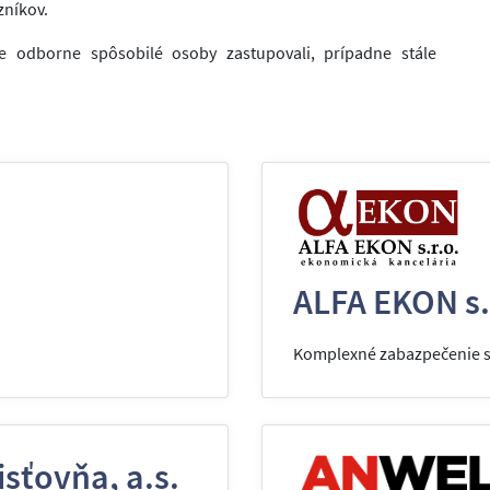
zníkov.
e odborne spôsobilé osoby zastupovali, prípadne stále
ALFA EKON s.
Komplexné zabazpečenie sl
isťovňa, a.s.