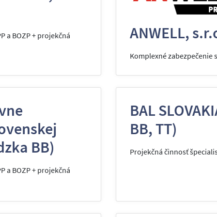
ANWELL, s.r.
PP a BOZP + projekčná
Komplexné zabezpečenie sl
vne
BAL SLOVAKIA
lovenskej
BB, TT)
ádzka BB)
Projekčná činnosť špeciali
PP a BOZP + projekčná