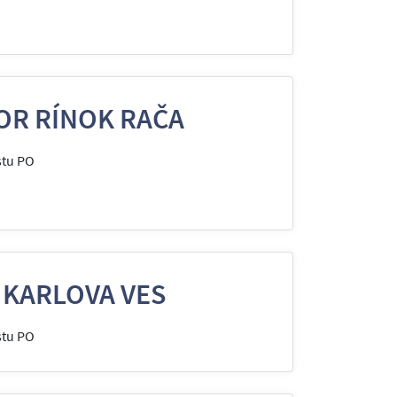
OR RÍNOK RAČA
stu PO
 KARLOVA VES
stu PO