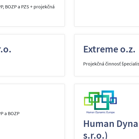
PP, BOZP a PZS + projekčná
.o.
Extreme o.z.
Projekčná činnosť špeciali
PP a BOZP
Human Dynam
s.r.o.)