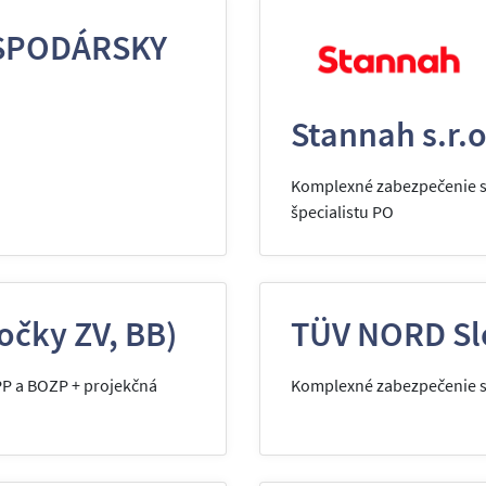
SPODÁRSKY
Stannah s.r.o
Komplexné zabezpečenie sl
špecialistu PO
očky ZV, BB)
TÜV NORD Slo
PP a BOZP + projekčná
Komplexné zabezpečenie sl