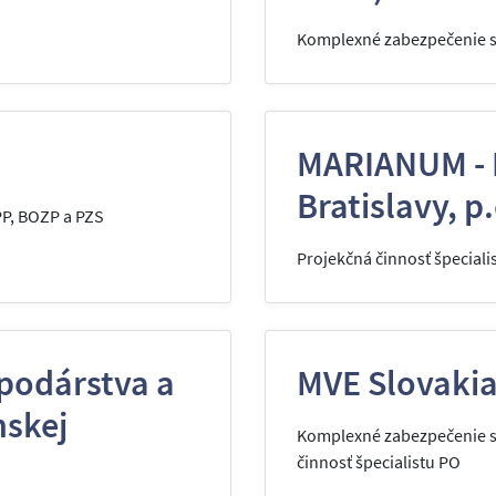
Komplexné zabezpečenie sl
MARIANUM - 
Bratislavy, p.
PP, BOZP a PZS
Projekčná činnosť špeciali
podárstva a
MVE Slovakia,
nskej
Komplexné zabezpečenie sl
činnosť špecialistu PO