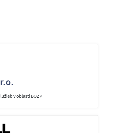
r.o.
užieb v oblasti BOZP