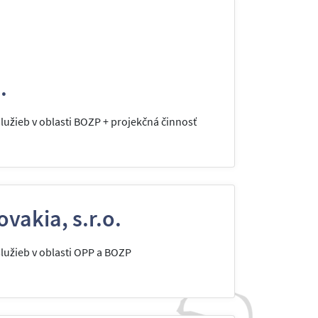
.
užieb v oblasti BOZP + projekčná činnosť
vakia, s.r.o.
užieb v oblasti OPP a BOZP