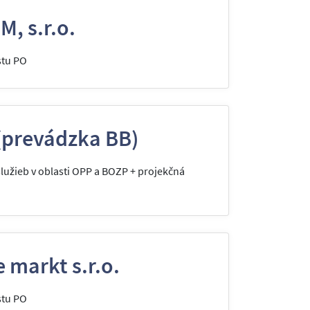
, s.r.o.
stu PO
 (prevádzka BB)
užieb v oblasti OPP a BOZP + projekčná
 markt s.r.o.
stu PO