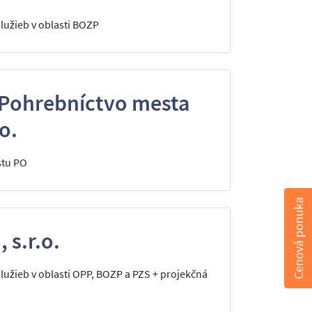
užieb v oblasti BOZP
Pohrebníctvo mesta
o.
stu PO
Cenová ponuka
 s.r.o.
užieb v oblasti OPP, BOZP a PZS + projekčná