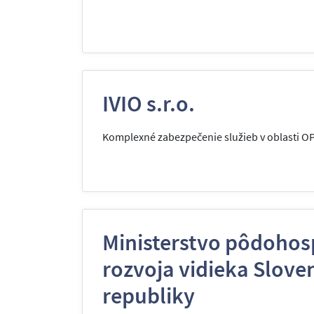
IVIO s.r.o.
Komplexné zabezpečenie služieb v oblasti O
Ministerstvo pôdohos
rozvoja vidieka Slove
republiky