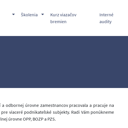
Toggle Dropdown
Toggle Dropdown
Školenia
Kurz viazačov
Interné
bremien
audity
tí a odbornej úrovne zamestnancov pracovala a pracuje na
tí pre viaceré podnikateľské subjekty. Radi Vám ponúkneme
álnej úrovne OPP, BOZP a PZS.