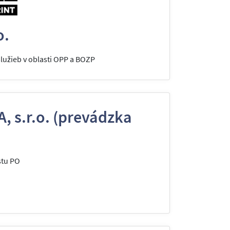
o.
užieb v oblasti OPP a BOZP
, s.r.o. (prevádzka
stu PO