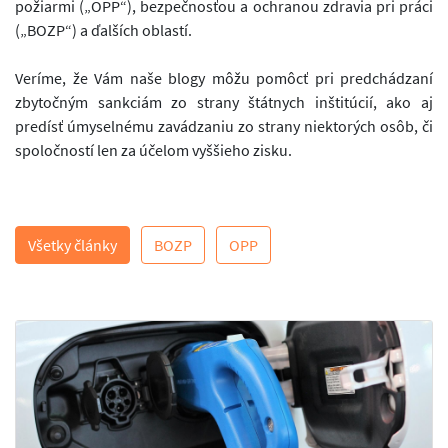
požiarmi („OPP“), bezpečnosťou a ochranou zdravia pri práci
(„BOZP“) a ďalších oblastí.
Veríme, že Vám naše blogy môžu pomôcť pri predchádzaní
zbytočným sankciám zo strany štátnych inštitúcií, ako aj
predísť úmyselnému zavádzaniu zo strany niektorých osôb, či
spoločností len za účelom vyššieho zisku.
Všetky články
BOZP
OPP