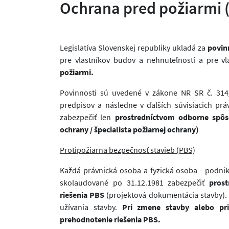
Ochrana pred požiarmi 
Legislatíva Slovenskej republiky ukladá za
povin
pre vlastníkov budov a nehnuteľností a pre vl
požiarmi.
Povinnosti sú uvedené v zákone NR SR č. 314
predpisov a následne v ďalších súvisiacich pr
zabezpečiť len
prostredníctvom odborne spôs
ochrany / špecialista požiarnej ochrany)
Protipožiarna bezpečnosť stavieb (PBS)
Každá právnická osoba a fyzická osoba - podnik
skolaudované po 31.12.1981 zabezpečiť
prost
riešenia PBS
(projektová dokumentácia stavby).
užívania stavby.
Pri zmene stavby alebo pri
prehodnotenie riešenia PBS.