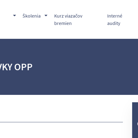
Toggle Dropdown
Toggle Dropdown
Školenia
Kurz viazačov
Interné
bremien
audity
VKY OPP