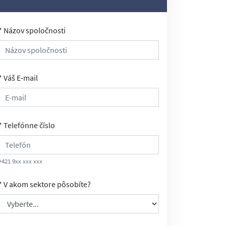
* Názov spoločnosti
* Váš E-mail
* Telefónne číslo
+421 9xx xxx xxx
* V akom sektore pôsobíte?