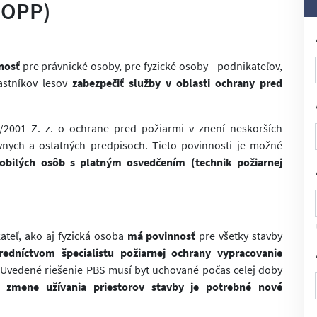
(OPP)
nosť
pre právnické osoby, pre fyzické osoby - podnikateľov,
astníkov lesov
zabezpečiť služby v oblasti ochrany pred
/2001 Z. z. o ochrane pred požiarmi v znení neskorších
ávnych a ostatných predpisoch. Tieto povinnosti je možné
obilých osôb s platným osvedčením (technik požiarnej
ateľ, ako aj fyzická osoba
má povinnosť
pre všetky stavby
redníctvom špecialistu požiarnej ochrany vypracovanie
 Uvedené riešenie PBS musí byť uchované počas celej doby
 zmene užívania priestorov stavby je potrebné nové