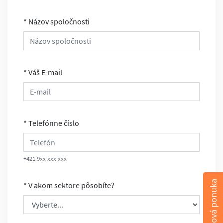
* Názov spoločnosti
* Váš E-mail
* Telefónne číslo
+421 9xx xxx xxx
Cenová ponuka
* V akom sektore pôsobíte?