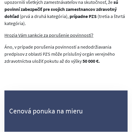
upozornili všetkých zamestnávateľov na skutočnosť, že
sú
povinní zabezpečiť pre svojich zamestnancov zdravotný
dohľad
(prvá a druhá kategória),
prípadne PZS
(tretia a štvrtá
kategória).
Hrozia Vám sankcie za porušenie povinností?
Áno, v prípade porušenia povinností a nedodržiavania
predpisov z oblasti PZS môže príslušný orgán verejného
zdravotníctva uložiť pokutu až do výšky
50 000 €.
Cenová ponuka na mieru