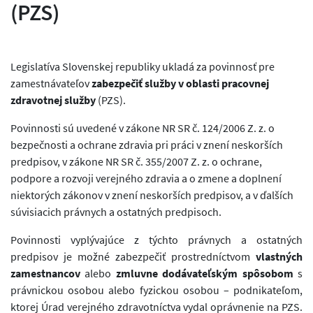
(PZS)
Legislatíva Slovenskej republiky ukladá za povinnosť pre
zamestnávateľov
zabezpečiť služby v oblasti pracovnej
zdravotnej služby
(PZS).
Povinnosti sú uvedené v zákone NR SR č. 124/2006 Z. z. o
bezpečnosti a ochrane zdravia pri práci v znení neskorších
predpisov, v zákone NR SR č. 355/2007 Z. z. o ochrane,
podpore a rozvoji verejného zdravia a o zmene a doplnení
niektorých zákonov v znení neskorších predpisov, a v ďalších
súvisiacich právnych a ostatných predpisoch.
Povinnosti vyplývajúce z týchto právnych a ostatných
predpisov je možné zabezpečiť prostredníctvom
vlastných
zamestnancov
alebo
zmluvne dodávateľským spôsobom
s
právnickou osobou alebo fyzickou osobou – podnikateľom,
ktorej Úrad verejného zdravotníctva vydal oprávnenie na PZS.